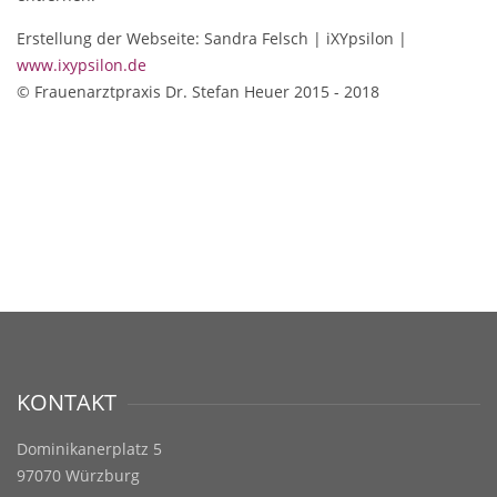
Erstellung der Webseite: Sandra Felsch | iXYpsilon |
www.ixypsilon.de
© Frauenarztpraxis Dr. Stefan Heuer 2015 - 2018
FRAUENARZTPRAXIS
DR. HEUER
...SICHER & GEBORGEN
KONTAKT
Dominikanerplatz 5
97070 Würzburg