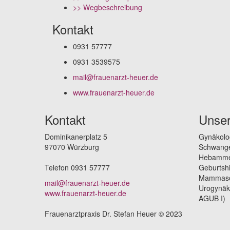
>> Wegbeschreibung
Kontakt
0931 57777
0931 3539575
mail@frauenarzt-heuer.de
www.frauenarzt-heuer.de
Kontakt
Unser
Dominikanerplatz 5
Gynäkolo
97070 Würzburg
Schwange
Hebammen
Telefon 0931 57777
Geburtshi
Mammason
mail@frauenarzt-heuer.de
Urogynäko
www.frauenarzt-heuer.de
AGUB I)
Frauenarztpraxis Dr. Stefan Heuer © 2023