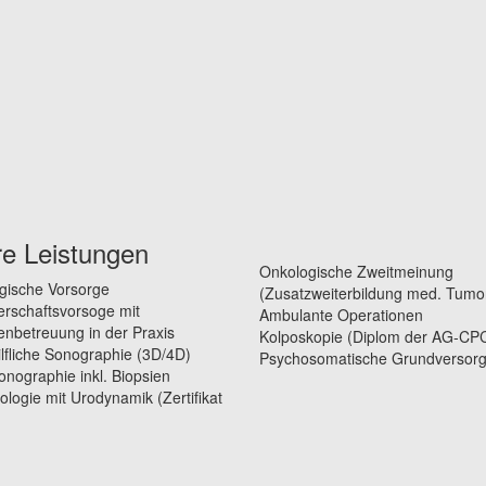
e Leistungen
Onkologische Zweitmeinung
gische Vorsorge
(Zusatzweiterbildung med. Tumo
rschaftsvorsoge mit
Ambulante Operationen
betreuung in der Praxis
Kolposkopie (Diplom der AG-CP
lfliche Sonographie (3D/4D)
Psychosomatische Grundversor
ographie inkl. Biopsien
logie mit Urodynamik (Zertifikat